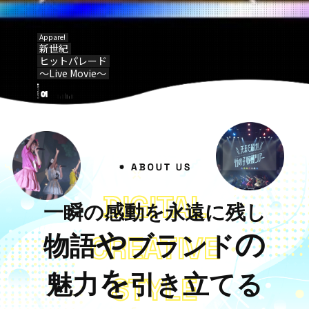
TOP
Appare!
WORKS
新世紀
COMPANY
ヒットパレード
RECRUIT
〜Live Movie〜
CONTACT
01
DIGITAL
一瞬の感動を永遠に残し
や
の
CREATIVE
物語
ブランド
を
魅力
引き立てる
STYLE