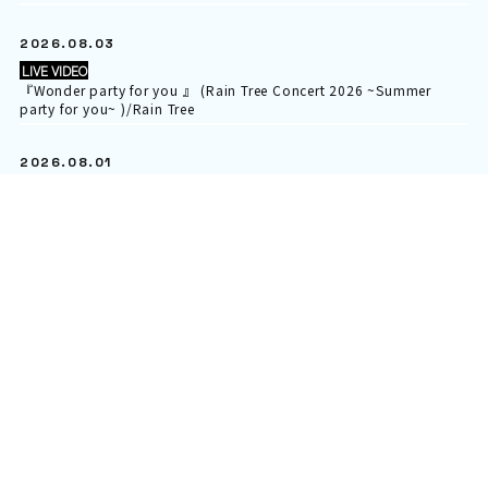
2026.08.03
LIVE VIDEO
『Wonder party for you 』 (Rain Tree Concert 2026 ~Summer
party for you~ )/Rain Tree
2026.08.01
LIVE VIDEO
ON MY WAY/iRiNE
2026.07.30
LIVE VIDEO
myojou oneman live “明夏”/myojou
制作実績